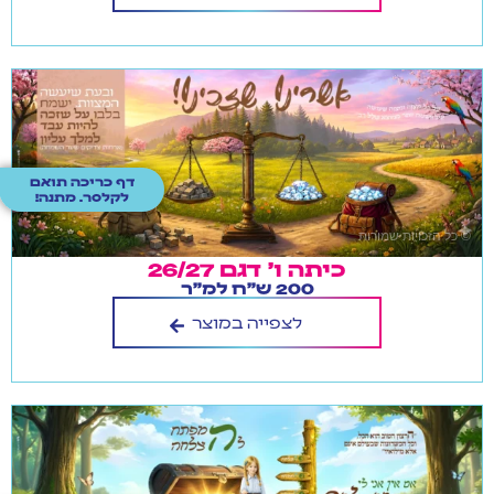
דף כריכה תואם
לקלסר. מתנה!
כיתה ו' דגם 26/27
200 ש"ח למ"ר
לצפייה במוצר