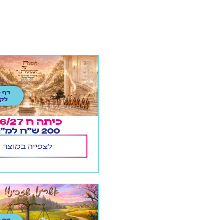
דף 
לקל
כיתה ח 26/27
200 ש"ח למ"ר
לצפייה במוצר
דף 