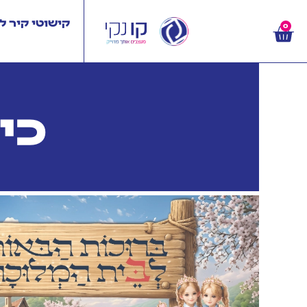
קישוטי קיר ל
0
כית