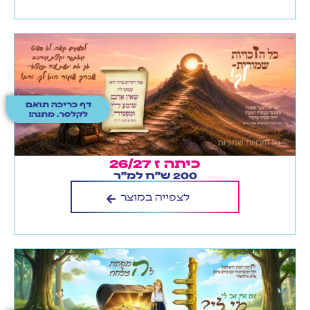
דף כריכה תואם
לקלסר. מתנה!
כיתה ז 26/27
200 ש"ח למ"ר
לצפייה במוצר